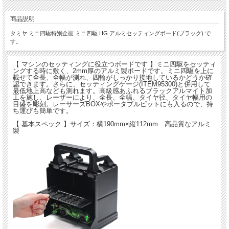
商品説明
タミヤ ミニ四駆特別企画 ミニ四駆 HG アルミセッティングボード(ブラック) で
す。
【 マシンのセッティングに役立つボードです 】ミニ四駆をセッティ
ングする時に敷く、2mm厚のアルミ製ボードです。ミニ四駆を上に
載せて全長、全幅が測れ、四輪がしっかり接地しているかどうか確
認できます。さらに、セッティングゲージ(ITEM95300)と併用して
最低地上高なども測れます。高級感あふれるブラックアルマイト加
工を施し、レーザーにより、全長、全幅、タイヤ径、タイヤ幅用の
目盛を彫刻。レーサーズBOXやポータブルピットにも入るので、持
ち運びも簡単です。
【 基本スペック 】サイズ：横190mm×縦112mm 高品質なアルミ
製