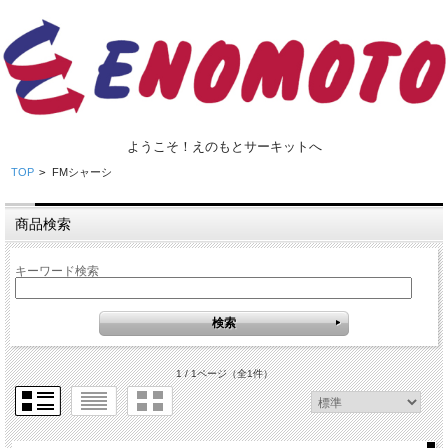
ようこそ！えのもとサーキットへ
TOP
>
FMシャーシ
商品検索
キーワード検索
1 / 1ページ
（全1件）