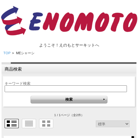
ようこそ！えのもとサーキットへ
TOP
>
MEシャーシ
商品検索
キーワード検索
1 / 1ページ
（全2件）