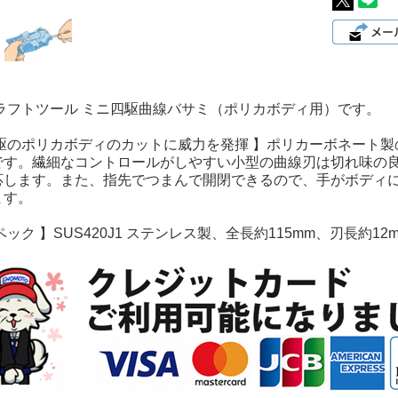
クラフトツール ミニ四駆曲線バサミ（ポリカボディ用）です。
四駆のポリカボディのカットに威力を発揮 】ポリカーボネート
です。繊細なコントロールがしやすい小型の曲線刃は切れ味の良
応します。また、指先でつまんで開閉できるので、手がボディ
ます。
ペック 】SUS420J1 ステンレス製、全長約115mm、刃長約12