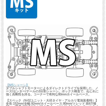
【MSシャーシ】
ダブルシャフトモーターによるダイレクトドライブを採用した、ノ
ーズ/センター/テールの3分割シャーシ。ボックス構造で、ねじれに
強く高剛性を誇る。コーナーで有利な80mmホイールベース。
【スペック（N-02ユニット・大径タイヤ・アルカリ電池装着時）】
全長:152mm/全幅:92mm/ホイールベース:80mm/トレッド:前67/後