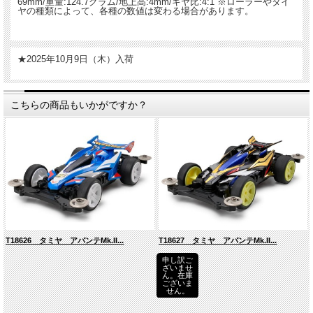
69mm/重量:124.7グラム/地上高:4mm/ギヤ比:4:1 ※ローラーやタイ
ヤの種類によって、各種の数値は変わる場合があります。
★2025年10月9日（木）入荷
こちらの商品もいかがですか？
T18626 タミヤ アバンテMk.II...
T18627 タミヤ アバンテMk.II...
申し訳ご
ざいませ
ん。在庫
ございま
せん。