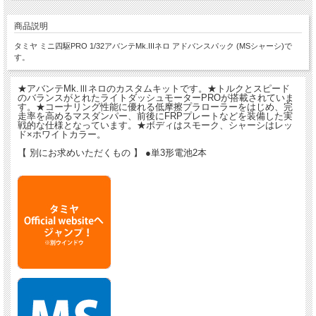
商品説明
タミヤ ミニ四駆PRO 1/32アバンテMk.IIIネロ アドバンスパック (MSシャーシ)で
す。
★アバンテMk.Ⅲネロのカスタムキットです。★トルクとスピード
のバランスがとれたライトダッシュモーターPROが搭載されていま
す。★コーナリング性能に優れる低摩擦プラローラーをはじめ、完
走率を高めるマスダンパー、前後にFRPプレートなどを装備した実
戦的な仕様となっています。★ボディはスモーク、シャーシはレッ
ド×ホワイトカラー。
【 別にお求めいただくもの 】 ●単3形電池2本