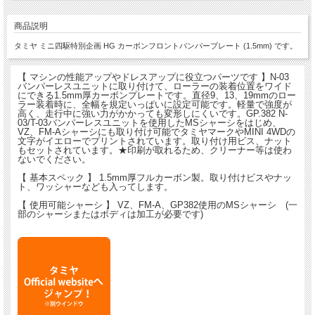
商品説明
タミヤ ミニ四駆特別企画 HG カーボンフロントバンパープレート (1.5mm) です。
【 マシンの性能アップやドレスアップに役立つパーツです 】N-03
バンパーレスユニットに取り付けて、ローラーの装着位置をワイド
にできる1.5mm厚カーボンプレートです。直径9、13、19mmのロー
ラー装着時に、全幅を規定いっぱいに設定可能です。軽量で強度が
高く、走行中に強い力がかかっても変形しにくいです。GP.382 N-
03/T-03バンパーレスユニットを使用したMSシャーシをはじめ、
VZ、FM-Aシャーシにも取り付け可能でタミヤマークやMINI 4WDの
文字がイエローでプリントされています。取り付け用ビス、ナット
もセットされています。★印刷が取れるため、クリーナー等は使わ
ないでください。
【 基本スペック 】 1.5mm厚フルカーボン製。取り付けビスやナッ
ト、ワッシャーなども入ってします。
【 使用可能シャーシ 】 VZ、FM-A、GP382使用のMSシャーシ (一
部のシャーシまたはボディは加工が必要です)