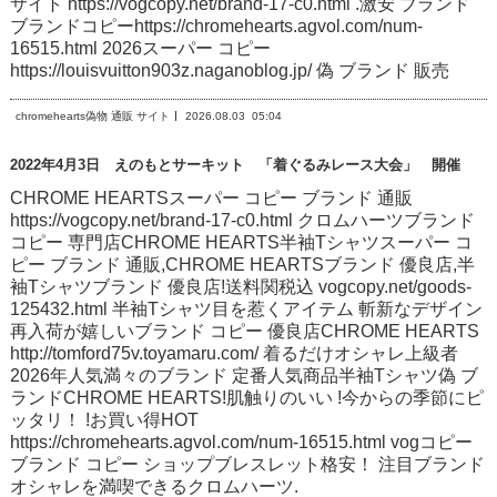
サイト https://vogcopy.net/brand-17-c0.html .激安 ブランド
ブランドコピーhttps://chromehearts.agvol.com/num-
16515.html 2026スーパー コピー
https://louisvuitton903z.naganoblog.jp/ 偽 ブランド 販売
chromehearts偽物 通販 サイト
2026.08.03
05:04
2022年4月3日 えのもとサーキット 「着ぐるみレース大会」 開催
CHROME HEARTSスーパー コピー ブランド 通販
https://vogcopy.net/brand-17-c0.html クロムハーツブランド
コピー 専門店CHROME HEARTS半袖Tシャツスーパー コ
ピー ブランド 通販,CHROME HEARTSブランド 優良店,半
袖Tシャツブランド 優良店!送料関税込 vogcopy.net/goods-
125432.html 半袖Tシャツ目を惹くアイテム 斬新なデザイン
再入荷が嬉しいブランド コピー 優良店CHROME HEARTS
http://tomford75v.toyamaru.com/ 着るだけオシャレ上級者
2026年人気満々のブランド 定番人気商品半袖Tシャツ偽 ブ
ランドCHROME HEARTS!肌触りのいい !今からの季節にピ
ッタリ！ !お買い得HOT
https://chromehearts.agvol.com/num-16515.html vogコピー
ブランド コピー ショップブレスレット格安！ 注目ブランド
オシャレを満喫できるクロムハーツ.