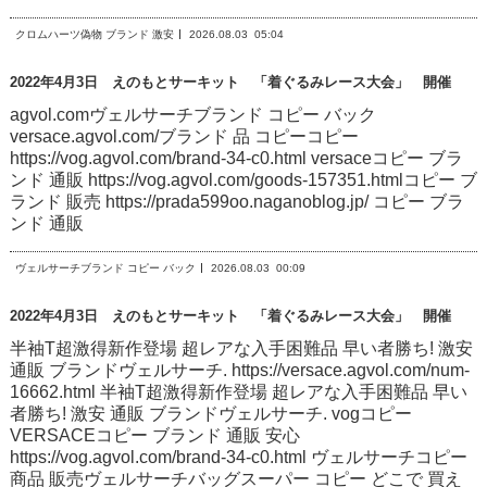
クロムハーツ偽物 ブランド 激安
2026.08.03
05:04
2022年4月3日 えのもとサーキット 「着ぐるみレース大会」 開催
agvol.comヴェルサーチブランド コピー バック
versace.agvol.com/ブランド 品 コピーコピー
https://vog.agvol.com/brand-34-c0.html versaceコピー ブラ
ンド 通販 https://vog.agvol.com/goods-157351.htmlコピー ブ
ランド 販売 https://prada599oo.naganoblog.jp/ コピー ブラ
ンド 通販
ヴェルサーチブランド コピー バック
2026.08.03
00:09
2022年4月3日 えのもとサーキット 「着ぐるみレース大会」 開催
半袖T超激得新作登場 超レアな入手困難品 早い者勝ち! 激安
通販 ブランドヴェルサーチ. https://versace.agvol.com/num-
16662.html 半袖T超激得新作登場 超レアな入手困難品 早い
者勝ち! 激安 通販 ブランドヴェルサーチ. vogコピー
VERSACEコピー ブランド 通販 安心
https://vog.agvol.com/brand-34-c0.html ヴェルサーチコピー
商品 販売ヴェルサーチバッグスーパー コピー どこで 買え