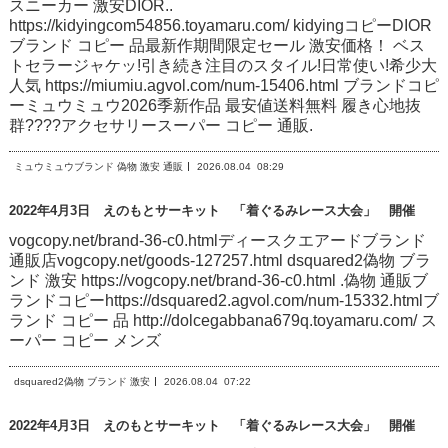
スニーカー 激安DIOR..
https://kidyingcom54856.toyamaru.com/ kidyingコピーDIOR
ブランド コピー 品最新作期間限定セール 激安価格！ ベス
トセラージャケッ!引き続き注目のスタイル!日常使い!希少大
人気 https://miumiu.agvol.com/num-15406.html ブランドコピ
ーミュウミュウ2026季新作品 最安値送料無料 履き心地抜
群????アクセサリースーパー コピー 通販.
ミュウミュウブランド 偽物 激安 通販
2026.08.04
08:29
2022年4月3日 えのもとサーキット 「着ぐるみレース大会」 開催
vogcopy.net/brand-36-c0.htmlディースクエアードブランド
通販店vogcopy.net/goods-127257.html dsquared2偽物 ブラ
ンド 激安 https://vogcopy.net/brand-36-c0.html .偽物 通販ブ
ランドコピーhttps://dsquared2.agvol.com/num-15332.htmlブ
ランド コピー 品 http://dolcegabbana679q.toyamaru.com/ ス
ーパー コピー メンズ
dsquared2偽物 ブランド 激安
2026.08.04
07:22
2022年4月3日 えのもとサーキット 「着ぐるみレース大会」 開催