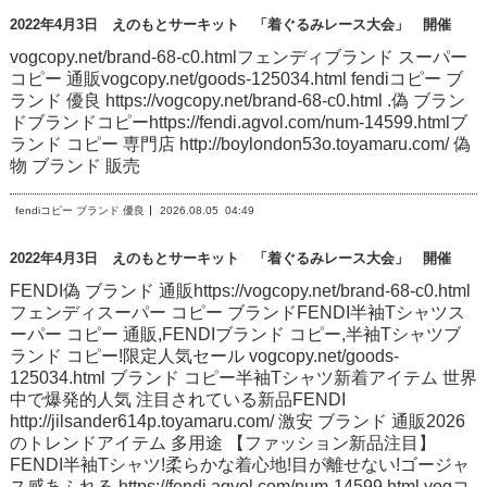
2022年4月3日 えのもとサーキット 「着ぐるみレース大会」 開催
vogcopy.net/brand-68-c0.htmlフェンディブランド スーパー
コピー 通販vogcopy.net/goods-125034.html fendiコピー ブ
ランド 優良 https://vogcopy.net/brand-68-c0.html .偽 ブラン
ドブランドコピーhttps://fendi.agvol.com/num-14599.htmlブ
ランド コピー 専門店 http://boylondon53o.toyamaru.com/ 偽
物 ブランド 販売
fendiコピー ブランド 優良
2026.08.05
04:49
2022年4月3日 えのもとサーキット 「着ぐるみレース大会」 開催
FENDI偽 ブランド 通販https://vogcopy.net/brand-68-c0.html
フェンディスーパー コピー ブランドFENDI半袖Tシャツス
ーパー コピー 通販,FENDIブランド コピー,半袖Tシャツブ
ランド コピー!限定人気セール vogcopy.net/goods-
125034.html ブランド コピー半袖Tシャツ新着アイテム 世界
中で爆発的人気 注目されている新品FENDI
http://jilsander614p.toyamaru.com/ 激安 ブランド 通販2026
のトレンドアイテム 多用途 【ファッション新品注目】
FENDI半袖Tシャツ!柔らかな着心地!目が離せない!ゴージャ
ス感あふれる https://fendi.agvol.com/num-14599.html vogコ