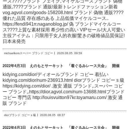
ース????ブランド フェイク,マイケルコースブランド 偽物
通販,????ブランド 通販!最新トレンドファッション新着
vog.agvol.com/goods-158208.html ブランド 偽物 通販????
優れた品質 存在感のある 上品低価マイケルコース..
https://fendi941rr.naganoblog.jp/ 偽 ブランドマイケルコー
ス????上質な素材採用 希少性の高い VIPセール!大人可愛い
主役アイテム：只限用于女人的衣服!驚きの破格値品質保証!
日本未発売
michaelkorsスーパー ブランド コピー
2026.08.05
09:59
2022年4月3日 えのもとサーキット 「着ぐるみレース大会」 開催
kidying.com/dior/ディオールブランド コピー 着払い
kidying.com/dior/num-236913.html diorブランド コピー s 級
https://kidying.com/dior/ .激安 通販 ブランド,.スーパー コピ
ー ブランド,.https://dior.agvol.com/num-13688.htmlブランド
コピー 専門店 http://louisvuitton97kr.toyamaru.com/ 激安 通
販 ブランド
diorブランド コピー s 級
2026.08.05
08:37
2022年4月3日 えのもとサーキット 「着ぐるみレース大会」 開催