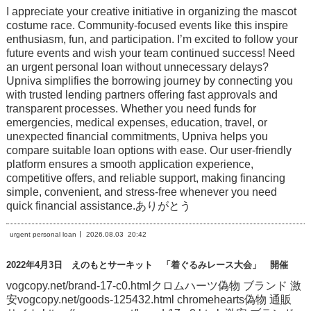
I appreciate your creative initiative in organizing the mascot
costume race. Community-focused events like this inspire
enthusiasm, fun, and participation. I’m excited to follow your
future events and wish your team continued success! Need
an urgent personal loan without unnecessary delays?
Upniva simplifies the borrowing journey by connecting you
with trusted lending partners offering fast approvals and
transparent processes. Whether you need funds for
emergencies, medical expenses, education, travel, or
unexpected financial commitments, Upniva helps you
compare suitable loan options with ease. Our user-friendly
platform ensures a smooth application experience,
competitive offers, and reliable support, making financing
simple, convenient, and stress-free whenever you need
quick financial assistance.ありがとう
urgent personal loan
2026.08.03
20:42
2022年4月3日 えのもとサーキット 「着ぐるみレース大会」 開催
vogcopy.net/brand-17-c0.htmlクロムハーツ偽物 ブランド 激
安vogcopy.net/goods-125432.html chromehearts偽物 通販