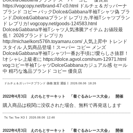
https://vogcopy.net/brand-47-c0.html ドルチェ＆ガッバーナ
ブランド コピー バックDolce&Gabbana半袖Tシャツ偽 ブラ
ンド,Dolce&Gabbanaブランド レプリカ,半袖Tシャツブラン
ド レプリカ! vogcopy.net/goods-124583.html
Dolce&Gabbana半袖Tシャツ人気沸騰アイテム お値段最
低！ 2026ブランド レプリカ
http://michaelkors576h.toyamaru.com/ 人気上昇中 トレンド
スタイル 人気商品登場！スーパー コピー メンズ
Dolce&Gabbana半袖Tシャツ!一番お手頃に!愛らしさ抜群！
!オシャレ上級者に https://dolce.agvol.com/num-12971.html
vogコピー半袖TシャツDolceGabbanaカジュアル感 セール
中 精巧な逸品ブランド コピー 優良店
ドルチェ＆ガッバーナブランド 偽物 激安 通販
2026.08.06
18:26
2022年4月3日 えのもとサーキット 「着ぐるみレース大会」 開催
購入商品は税関に没収された場合、無料で再発送します
Tic Tac Toe XO
2026.08.06
12:46
2022年4月3日 えのもとサーキット 「着ぐるみレース大会」 開催