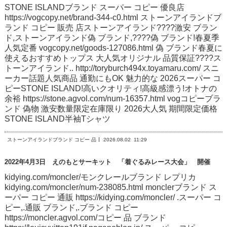
STONE ISLANDブランド スーパー コピー 優良店
https://vogcopy.net/brand-344-c0.html ストーンアイランドブ
ランド コピー 販売 店ストーンアイランド????激安 ブラン
ド,ストーンアイランド偽 ブランド,????偽 ブランド!春夏季
人気定番 vogcopy.net/goods-127086.html 偽 ブランド春夏に
使えるおすすめトップス 大人気オリジナル 品質保証????ス
トーンアイランド.. http://toryburch494x.toyamaru.com/ スニ
ーカー話題人気商品 通勤にもOK 魅力的な 2026スーパー コ
ピーSTONE ISLAND!高いクオリティ!高級感漂う!オトナの
余裕 https://stone.agvol.com/num-16357.html vogコピーブラ
ンド 偽物 激安数量限定在庫限り 2026大人気 期間限定価格
STONE ISLAND半袖Tシャツ
ストーンアイランドブランド コピー 品
2026.08.02
11:29
2022年4月3日 えのもとサーキット 「着ぐるみレース大会」 開催
kidying.com/moncler/モンクレールブランド レプリカ
kidying.com/moncler/num-238085.html monclerブランド ス
ーパー コピー 通販 https://kidying.com/moncler/ .スーパー コ
ピー,.通販 ブランド,.ブランド コピー
https://moncler.agvol.com/コピー 品 ブランド