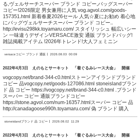
る,ヴェルサーチスーパー ブランド コピー,バッグスーパー
コピー!2026限定 男女兼用に人気 vog.agvol.com/goods-
157351.html 新着春夏2026セール 人気☆夏にお勧め 着心地
にバッグヴェルサーチスーパー ブランド コピー..
http://evisu298kk.toyamaru.com/ スタイリッシュ 幅広いシー
ン 一味違うデザインVERSACE激安 通販 ブランドバッグ!
雑誌掲載アイテム !2026年トレンド!大人フェミニン
versaceコピー ブランド 通販
2026.08.03
00:09
2022年4月3日 えのもとサーキット 「着ぐるみレース大会」 開催
vogcopy.net/brand-344-c0.htmlストーンアイランドブランド
コピー 品vogcopy.net/goods-127086.html stoneislandブラン
ド 品 コピー https://vogcopy.net/brand-344-c0.html .ブランド
スーパー コピー 通販ブランドコピー
https://stone.agvol.com/num-16357.htmlスーパー コピー 品
http://canadagoose990h.toyamaru.com/ 偽 ブランド 購入
stoneislandブランド 品 コピー
2026.08.02
11:29
2022年4月3日 えのもとサーキット 「着ぐるみレース大会」 開催