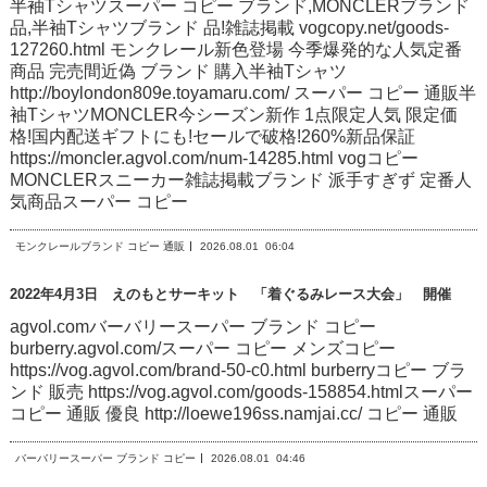
半袖Tシャツスーパー コピー ブランド,MONCLERブランド
品,半袖Tシャツブランド 品!雑誌掲載 vogcopy.net/goods-
127260.html モンクレール新色登場 今季爆発的な人気定番
商品 完売間近偽 ブランド 購入半袖Tシャツ
http://boylondon809e.toyamaru.com/ スーパー コピー 通販半
袖TシャツMONCLER今シーズン新作 1点限定人気 限定価
格!国内配送ギフトにも!セールで破格!260%新品保証
https://moncler.agvol.com/num-14285.html vogコピー
MONCLERスニーカー雑誌掲載ブランド 派手すぎず 定番人
気商品スーパー コピー
モンクレールブランド コピー 通販
2026.08.01
06:04
2022年4月3日 えのもとサーキット 「着ぐるみレース大会」 開催
agvol.comバーバリースーパー ブランド コピー
burberry.agvol.com/スーパー コピー メンズコピー
https://vog.agvol.com/brand-50-c0.html burberryコピー ブラ
ンド 販売 https://vog.agvol.com/goods-158854.htmlスーパー
コピー 通販 優良 http://loewe196ss.namjai.cc/ コピー 通販
バーバリースーパー ブランド コピー
2026.08.01
04:46