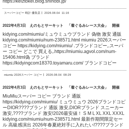
https://keiztokei.blog.shinobi.jp/
スーパーコピー 時計 優良店
2026.08.04
11:16
2022年4月3日 えのもとサーキット 「着ぐるみレース大会」 開催
kidying.com/miumiu/ミュウミュウブランド 偽物 激安 通販
kidying.com/miumiu/num-238571.html miumiu 2026スーパー
コピー https://kidying.com/miumiu/ .ブランドコピー,.スーパ
ー コピー どこで 買える,.https://miumiu.agvol.com/num-
15406.html偽 ブランド
https://kidyingcom18370.toyamaru.com/ ブランドコピー
miumiu 2026スーパー コピー
2026.08.04
08:29
2022年4月3日 えのもとサーキット 「着ぐるみレース大会」 開催
MiuMiuスーパー コピー ブランド 通販
https://kidying.com/miumiu/ ミュウミュウ 2026ブランドコピ
ーDIOR????ブランド 通販 激安,DIORブランド スニーカー
激安,????ブランド 激安!2026最安値！ S M L XL XXL XXXL
kidying.com/miumiu/num-238571.html 最新作期間限定セー
ル 高級感演出 2026年春夏絶対手に入れたい!????ブランド