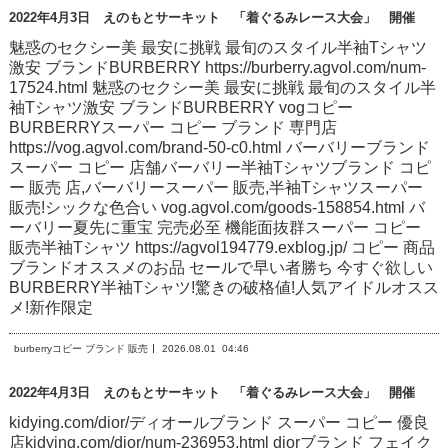
2022年4月3日 えのもとサーキット 「着ぐるみレース大会」 開催
魅惑のセクシー美 最安に挑戦 最旬のスタイル半袖Tシャツ
激安 ブランドBURBERRY https://burberry.agvol.com/num-
17524.html 魅惑のセクシー美 最安に挑戦 最旬のスタイル半
袖Tシャツ激安 ブランドBURBERRY vogコピー
BURBERRYスーパー コピー ブランド 専門店
https://vog.agvol.com/brand-50-c0.html バーバリーブランド
スーパー コピー 店舗バーバリー半袖Tシャツブランド コピ
ー 販売 店,バーバリースーパー 販売,半袖Tシャツスーパー
販売!シックな色合い vog.agvol.com/goods-158854.html バ
ーバリー夏先に重宝 完売必至 機能面抜群スーパー コピー
販売半袖Tシャツ https://agvol194779.exblog.jp/ コピー 商品
ブランドオススメのお品 セールで早い者勝ち 今すぐ欲しい
BURBERRY半袖Tシャツ!驚きの破格値!人気アイドルオスス
メ!新作限定
burberryコピー ブランド 販売
2026.08.01
04:46
2022年4月3日 えのもとサーキット 「着ぐるみレース大会」 開催
kidying.com/dior/ディオールブランド スーパー コピー 優良
店kidying.com/dior/num-236953.html diorブランド フェイク