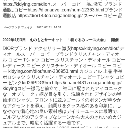
https://kidying.com/dior/ .スーパー コピー 品,.激安 ブランド
通販,.コピーhttps://dior.agvol.com/num-12363.htmlブランド
通販店 https://dior143oa.naganoblog.jp/ スーパー コピー 品
diorブランド フェイク
2026.07.31
14:31
2022年4月3日 えのもとサーキット 「着ぐるみレース大会」 開催
DIORブランド アクセサリー 激安https://kidying.com/dior/ デ
ィオールスーパー コピー ブランドクリスチャン・ディオー
ル コピー Tシャツ コピー,クリスチャン・ディオール コピー
レディース コピー,クリスチャン・ディオール コピー コピ
ー kidying.com/dior/num-236953.html カジュアル 上品 半袖
ポロシャツ クリスチャン・ディオール コピー Tシャツ コピ
ー ピンクkid26PDG9rm https://chanel431zr.naganoblog.jp/
kidyingコピー襟元と前立て、袖口に配されたアイコニック
な「オブリーク」柄が目を引く、洗練されたデザインの半
袖ポロシャツ。フロントに並ぶゴールドのボタンが華やか
なアクセントを添え、顔周りをクラス感のある印象に。し
なやかで着心地の良い素材感はデイリーユースに最適で、
ゴルフなどのアクティブなシーンから大人のきれいめカジ
ュアルまで、幅広く活躍する一着です。