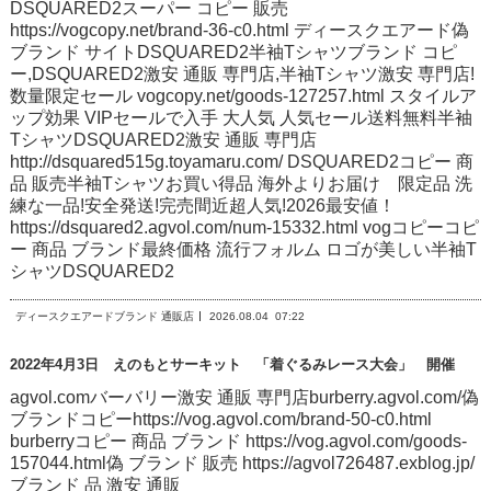
DSQUARED2スーパー コピー 販売
https://vogcopy.net/brand-36-c0.html ディースクエアード偽
ブランド サイトDSQUARED2半袖Tシャツブランド コピ
ー,DSQUARED2激安 通販 専門店,半袖Tシャツ激安 専門店!
数量限定セール vogcopy.net/goods-127257.html スタイルア
ップ効果 VIPセールで入手 大人気 人気セール送料無料半袖
TシャツDSQUARED2激安 通販 専門店
http://dsquared515g.toyamaru.com/ DSQUARED2コピー 商
品 販売半袖Tシャツお買い得品 海外よりお届け 限定品 洗
練な一品!安全発送!完売間近超人気!2026最安値！
https://dsquared2.agvol.com/num-15332.html vogコピーコピ
ー 商品 ブランド最終価格 流行フォルム ロゴが美しい半袖T
シャツDSQUARED2
ディースクエアードブランド 通販店
2026.08.04
07:22
2022年4月3日 えのもとサーキット 「着ぐるみレース大会」 開催
agvol.comバーバリー激安 通販 専門店burberry.agvol.com/偽
ブランドコピーhttps://vog.agvol.com/brand-50-c0.html
burberryコピー 商品 ブランド https://vog.agvol.com/goods-
157044.html偽 ブランド 販売 https://agvol726487.exblog.jp/
ブランド 品 激安 通販