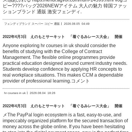
ピー????バッグ2026NEWアイテム 大人の魅力 韓国ファッ
ションブランド 通販 激安フェンディ.
フェンディブランド スーパー コピー 通販
2026.08.05
04:49
2022年4月3日 えのもとサーキット 「着ぐるみレース大会」 開催
Anyone exploring hr courses in uk should consider the
benefits of studying with the College of Contract
Management. The flexible online programmes provide
practical education designed around current industry needs.
Students develop confidence by applying HR concepts to
real workplace situations. This makes CCM a dependable
provider of professional learning.コメント
hr courses in uk
2026.08.04
18:26
2022年4月3日 えのもとサーキット 「着ぐるみレース大会」 開催
メThe PayPal login ecosystem is a fast, easy-to-use, and
impeccably organized platform for the secured transaction of
money across the globe online. If you have been hesitating