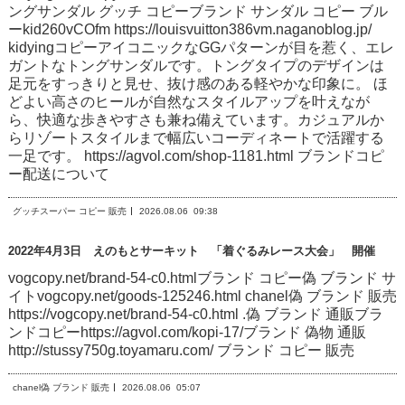
ングサンダル グッチ コピーブランド サンダル コピー ブル
ーkid260vCOfm https://louisvuitton386vm.naganoblog.jp/
kidyingコピーアイコニックなGGパターンが目を惹く、エレ
ガントなトングサンダルです。トングタイプのデザインは
足元をすっきりと見せ、抜け感のある軽やかな印象に。 ほ
どよい高さのヒールが自然なスタイルアップを叶えなが
ら、快適な歩きやすさも兼ね備えています。カジュアルか
らリゾートスタイルまで幅広いコーディネートで活躍する
一足です。 https://agvol.com/shop-1181.html ブランドコピ
ー配送について
グッチスーパー コピー 販売
2026.08.06
09:38
2022年4月3日 えのもとサーキット 「着ぐるみレース大会」 開催
vogcopy.net/brand-54-c0.htmlブランド コピー偽 ブランド サ
イトvogcopy.net/goods-125246.html chanel偽 ブランド 販売
https://vogcopy.net/brand-54-c0.html .偽 ブランド 通販ブラ
ンドコピーhttps://agvol.com/kopi-17/ブランド 偽物 通販
http://stussy750g.toyamaru.com/ ブランド コピー 販売
chanel偽 ブランド 販売
2026.08.06
05:07