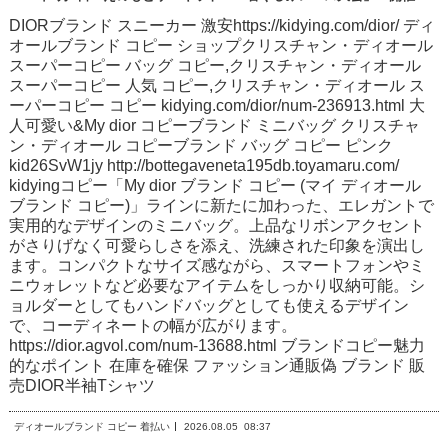
DIORブランド スニーカー 激安https://kidying.com/dior/ ディ
オールブランド コピー ショップクリスチャン・ディオール
スーパーコピー バッグ コピー,クリスチャン・ディオール
スーパーコピー 人気 コピー,クリスチャン・ディオール ス
ーパーコピー コピー kidying.com/dior/num-236913.html 大
人可愛い&My dior コピーブランド ミニバッグ クリスチャ
ン・ディオール コピーブランド バッグ コピー ピンク
kid26SvW1jy http://bottegaveneta195db.toyamaru.com/
kidyingコピー「My dior ブランド コピー (マイ ディオール
ブランド コピー)」ラインに新たに加わった、エレガントで
実用的なデザインのミニバッグ。上品なリボンアクセント
がさりげなく可愛らしさを添え、洗練された印象を演出し
ます。コンパクトなサイズ感ながら、スマートフォンやミ
ニウォレットなど必要なアイテムをしっかり収納可能。シ
ョルダーとしてもハンドバッグとしても使えるデザイン
で、コーディネートの幅が広がります。
https://dior.agvol.com/num-13688.html ブランドコピー魅力
的なポイント 在庫を確保 ファッション通販偽 ブランド 販
売DIOR半袖Tシャツ
ディオールブランド コピー 着払い
2026.08.05
08:37