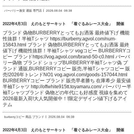
バーバリー激安 通販 専門店
2026.08.04
06:38
2022年4月3日 えのもとサーキット 「着ぐるみレース大会」 開催
ブランド 偽物BURBERRYとってもお洒落 最終値下げ 機能
性抜群！半袖Tシャツ https://burberry.agvol.com/num-
15843.html ブランド 偽物BURBERRYとってもお洒落 最終
値下げ 機能性抜群！半袖Tシャツ vogコピー BURBERRYコ
ピー ブランドhttps://vog.agvol.com/brand-50-c0.html バーバ
リー偽物 ブランド ショップBURBERRY半袖Tシャツ偽 ブ
ランド 通販,BURBERRYコピー 販売,半袖Tシャツコピー 販
売!2026年トレンドNO1 vog.agvol.com/goods-157044.html
BURBERRYコピー ブランド 販売早者勝ち 在庫希少 最安値
半袖Tシャツ http://offwhite915tt.toyamaru.com/ バーバリー半
袖Tシャツブランド 偽物どの年代にも好感度 視線を集めて
2026最新入荷!大人気開催中！!限定デザイン!値下げるアイ
テム
burberryコピー 商品 ブランド
2026.08.04
06:38
2022年4月3日 えのもとサーキット 「着ぐるみレース大会」 開催