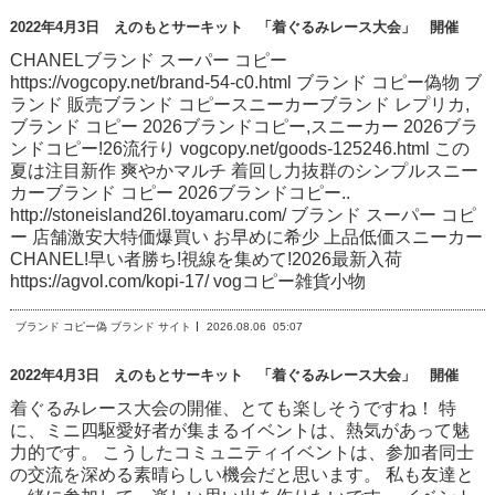
2022年4月3日 えのもとサーキット 「着ぐるみレース大会」 開催
CHANELブランド スーパー コピー
https://vogcopy.net/brand-54-c0.html ブランド コピー偽物 ブ
ランド 販売ブランド コピースニーカーブランド レプリカ,
ブランド コピー 2026ブランドコピー,スニーカー 2026ブラ
ンドコピー!26流行り vogcopy.net/goods-125246.html この
夏は注目新作 爽やかマルチ 着回し力抜群のシンプルスニー
カーブランド コピー 2026ブランドコピー..
http://stoneisland26l.toyamaru.com/ ブランド スーパー コピ
ー 店舗激安大特価爆買い お早めに希少 上品低価スニーカー
CHANEL!早い者勝ち!視線を集めて!2026最新入荷
https://agvol.com/kopi-17/ vogコピー雑貨小物
ブランド コピー偽 ブランド サイト
2026.08.06
05:07
2022年4月3日 えのもとサーキット 「着ぐるみレース大会」 開催
着ぐるみレース大会の開催、とても楽しそうですね！ 特
に、ミニ四駆愛好者が集まるイベントは、熱気があって魅
力的です。 こうしたコミュニティイベントは、参加者同士
の交流を深める素晴らしい機会だと思います。 私も友達と