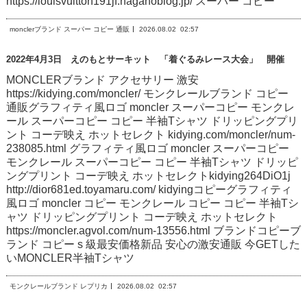
https://louisvuitton191jf.naganoblog.jp/ スーパー コピー
monclerブランド スーパー コピー 通販
2026.08.02
02:57
2022年4月3日 えのもとサーキット 「着ぐるみレース大会」 開催
MONCLERブランド アクセサリー 激安
https://kidying.com/moncler/ モンクレールブランド コピー
通販グラフィティ風ロゴ moncler スーパーコピー モンクレ
ール スーパーコピー コピー 半袖Tシャツ ドリッピングプリ
ント コーデ映え ホットセレクト kidying.com/moncler/num-
238085.html グラフィティ風ロゴ moncler スーパーコピー
モンクレール スーパーコピー コピー 半袖Tシャツ ドリッピ
ングプリント コーデ映え ホットセレクトkidying264DiO1j
http://dior681ed.toyamaru.com/ kidyingコピーグラフィティ
風ロゴ moncler コピー モンクレール コピー コピー 半袖Tシ
ャツ ドリッピングプリント コーデ映え ホットセレクト
https://moncler.agvol.com/num-13556.html ブランドコピーブ
ランド コピー s 級最安価格新品 安心の激安通販 今GETした
いMONCLER半袖Tシャツ
モンクレールブランド レプリカ
2026.08.02
02:57