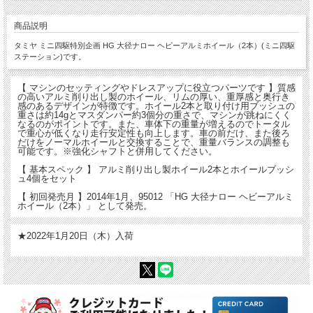
商品説明
タミヤ ミニ四駆特別企画 HG 大径ナロー ヘビーアルミホイール（2本）(ミニ四駆
ステーション)です。
【 マシンのセッティングやドレスアップに役立つパーツです 】質感
の高いアルミ削り出し製のホイール、リムの厚い、重厚感と奥行き
感のあるデザインが特徴です。ホイール2本と取り付け用ブッシュの
重さは約14gとマスダンパー約3個分の重さで、マシンが跳ねにくく
なるのがポイントです。また、車体下の重量が増えるのでトータル
で重心が低くなり走行安定性も向上します。車の前だけ、また後ろ
だけをノーマルホイールと交換することで、重量バランスの調整も
可能です。※強化シャフトと併用してください。
【 基本スペック 】 アルミ削り出し製ホイール2本とホイールブッシ
ュ4個をセット
【 初回発売月 】2014年1月、95012 「HG 大径ナロー ヘビーアルミ
ホイール（2本）」 として発売。
★2022年1月20日（木）入荷