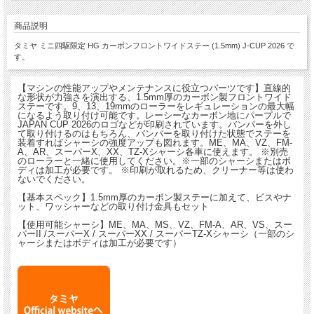
商品説明
タミヤ ミニ四駆限定 HG カーボンフロントワイドステー (1.5mm) J-CUP 2026 で
す。
【マシンの性能アップやメンテナンスに役立つパーツです】直線的
な形状が力強さを演出する、1.5mm厚のカーボン製フロントワイド
ステーです。9、13、19mmのローラーをレギュレーションの最大幅
になるよう取り付け可能です。レーシーなカーボン地にパープルで
JAPAN CUP 2026のロゴなどが印刷されています。バンパーを外し
て取り付けるのはもちろん、バンパーを取り付けた状態でステーを
装着すればシャーシの強度アップも図れます。ME、MA、VZ、FM-
A、AR、スーパーX、XX、TZ-Xシャーシ各車に使えます。 ※別売
のローラーと一緒に使用してください。※一部のシャーシまたはボ
ディは加工が必要です。 ※印刷が取れるため、クリーナー等は使わ
ないでください。
【基本スペック】1.5mm厚のカーボン製ステーに加えて、ビスやナ
ット、ワッシャーなどの取り付け金具もセット
【使用可能シャーシ】ME、MA、MS、VZ、FM-A、AR、VS、スー
パーII /スーパーX / スーパーXX / スーパーTZ-Xシャーシ（一部のシ
ャーシまたはボディは加工が必要です）