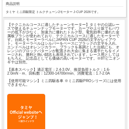
商品説明
タミヤ ミニ四駆限定 トルクチューン2モーター J-CUP 2026です。
【テクニカルコースに適したチューンモーター】タミヤの公認レー
スで使えるチューンナップモーターです。カーブや上り坂でもパワ
ーの低下が少なく、加速力に優れたトルク型。電気効率に優れた金
属板ブラシが使われており、テクニカルコースに適したモーターで
す。台紙とモーターラベルにJAPAN CUP 2026の文字がレイアウ
ト。モーターラベルはシルバーをベースにブラックの文字を入れ、
エンドベルはオレンジカラー。ブラックを基調とした台紙にも、オ
レンジのブロックパターンが配置され大会に集まる選手たちをイメ
ージされ、勝利と熱い闘志も表現されています。レース用としては
もちろん、記念品としても価値の高いモーターです。※8Tピニオン
ギヤは別売。
【基本スペック】適正電圧：2.4-3.0V、推奨負荷トルク：1.6-
2.0mN・m、回転数：12300-14700r/min、消費電流：1.7-2.0A
【使用可能マシン】ミニ四駆各車 ※ミニ四駆PROシリーズには使用
できません。