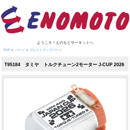
ようこそ！えのもとサーキットへ
TOP
>
パーツ
>
グレードアップパーツ
T95184 タミヤ トルクチューン2モーター J-CUP 2026