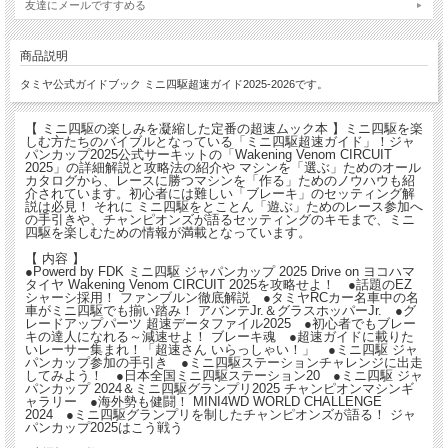
友達にメールですすめる
商品説明
タミヤ公式ガイドブック ミニ四駆超速ガイド2025-2026です。
【 ミニ四駆の楽しみを凝縮した定番の超速ムック本 】ミニ四駆を楽
しむ方たちのバイブルとなっている「ミニ四駆超速ガイド」！ジャ
パンカップ2025公式サーキットの「Wakening Venom CIRCUIT
2025」の詳細解説と攻略法の紹介や マシンを「選ぶ」ためのオール
カタログから、レースに勝つマシンを「作る」ためのノウハウも紹
介されています。初心者には難しい「ブレーキ」のセッティング解
説は必見！ それに ミニ四駆をとことん「遊ぶ」ためのレース参加へ
の手引きや、チャンピオンズが語るセッティングのキモまで、ミニ
四駆を楽しむための情報が満載となっています。
【 内容 】
●Powerd by FDK ミニ四駆 ジャパンカップ 2025 Drive on ヨコハマ
タイヤ Wakening Venom CIRCUIT 2025を攻略せよ！ ●話題のEZ
シャーシ採用！ ファンブルン徹底解説 ●タミヤRCカー名車中の名
車がミニ四駆でも揃い踏み！ アバンテJr.＆グラスホッパーJr. ●グ
レードアップパーツ 超速データファイル2025 ●初心者でもブレー
キの達人になれる～減速せよ！ ブレーキ魂 ●超速ガイドに載りた
いレーサー集まれ！「超速さん いらっしゃい！」 ●ミニ四駆 ジャ
パンカップ参加の手引き ●ミニ四駆ステーションチャレンジに出走
してみよう！ ●日本全国ミニ四駆ステーション20 ●ミニ四駆 ジャ
パンカップ 2024＆ミニ四駆グランプリ2025 チャンピオンマシンギ
ャラリー ●海外勢も健闘！ MINI4WD WORLD CHALLENGE
2024 ●ミニ四駆グランプリを制したチャンピオンズが語る！ ジャ
パンカップ2025はこう戦う