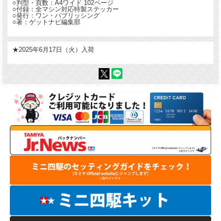
○判型・頁数：A4ワイド 102ページ
○付録：全マシン対応特製ステッカー
○発行：ワン・パブリッシング
○著：ゲットナビ編集部
★2025年6月17日（火）入荷