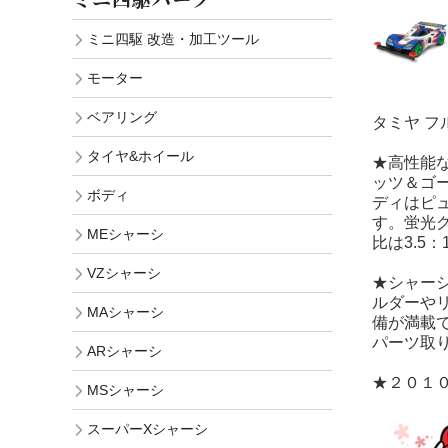
ミニ四駆 改造・加工ツール
モーター
ベアリング
タミヤ フ
タイヤ&ホイール
★高性能
ッツ＆ゴ
ボディ
ディはピ
す。蛍光
MEシャーシ
比は3.
VZシャーシ
★シャーシ
ルダーや
MAシャーシ
備が満載
パーツ取
ARシャーシ
★２０１
MSシャーシ
スーパーXシャーシ