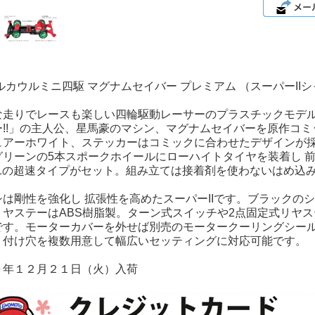
ルカウルミニ四駆 マグナムセイバー プレミアム （スーパーII
な走りでレースも楽しい四輪駆動レーサーのプラスチックモデ
ー!!」の主人公、星馬豪のマシン、マグナムセイバーを原作コ
ュアーホワイト、ステッカーはコミックに合わせたデザインが採
グリーンの5本スポークホイールにローハイトタイヤを装着し 前
5：1の超速タイプがセット。組み立ては接着剤を使わないはめ込
は剛性を強化し 拡張性を高めたスーパーIIです。ブラックの
リヤステーはABS樹脂製。ターン式スイッチや2点固定式リヤ
です。モーターカバーを外せば別売のモータークーリングシー
り付け穴を複数用意して幅広いセッティングに対応可能です。
０年１２月２１日（火）入荷