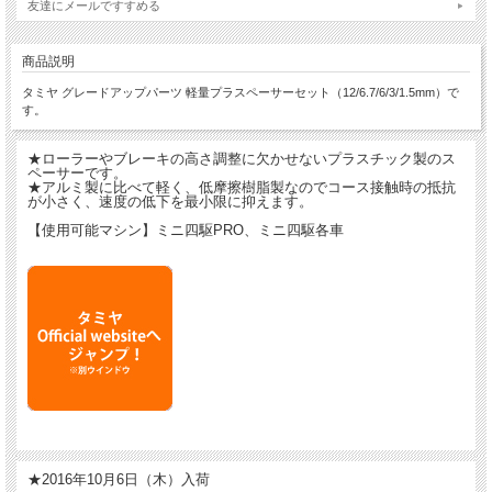
友達にメールですすめる
商品説明
タミヤ グレードアップパーツ 軽量プラスペーサーセット（12/6.7/6/3/1.5mm）で
す。
★ローラーやブレーキの高さ調整に欠かせないプラスチック製のス
ペーサーです。
★アルミ製に比べて軽く、低摩擦樹脂製なのでコース接触時の抵抗
が小さく、速度の低下を最小限に抑えます。
【使用可能マシン】ミニ四駆PRO、ミニ四駆各車
★2016年10月6日（木）入荷