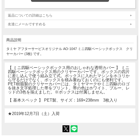
返品についての詳細はこちら
友達にメールですすめる
商品説明
タミヤ アフターサービスオリジナル AO-1047 ミニ四駆ベーシックボックス クリ
ヤーカバー (3枚) です。
【 ミニ四駆ベーシックボックス用のおしゃれな透明カバー 】 ミニ
四駆ベーシックボックス用のクリヤーカバーです。ボックスの四片
に差し込んで使う組み立て式。ボックスに入れたマシンをホコリか
ら守るだけでなく、ボックスを積み重ねておくのにも便利です。
PET樹脂製のクリヤーカバーには、タミヤマークやミニ四駆のロゴ
を抜き文字処理した帯をプリント。帯の色はホワイト、ブルー、レ
ッドの3色を揃えました。※ボックスは付属しません。
【 基本スペック 】 PET製、サイズ：169×238mm 3枚入り
★2019年12月7日（土）入荷