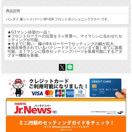
商品説明
バンダイ 爆シードパーツ SP-026 フロントポジショニングステー です。
★GTマシン待望の一品！
★フロントローラーの位置を３ヶ所選べ、マイマシンに合わせたセ
ッティングが可能。
★今までに無い、極小Φ８ローラーでセッティングの幅が拡大。
★現在発売されているバクシードマシン（バンダイ製）全てに装着
可能。ＧＴマシンに既存セッティングパーツを装着可能にするアダ
プター機能を装備。