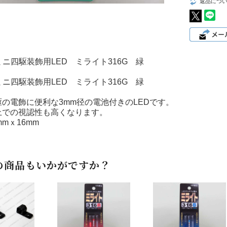
返品につ
G ミニ四駆装飾用LED ミライト316G 緑
R ミニ四駆装飾用LED ミライト316G 緑
の電飾に便利な3mm径の電池付きのLEDです。
上での視認性も高くなります。
mmｘ16mm
の商品もいかがですか？