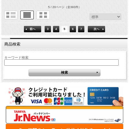
5 / 20ページ
（全393件）
前へ
3
4
5
6
7
次へ
商品検索
キーワード検索