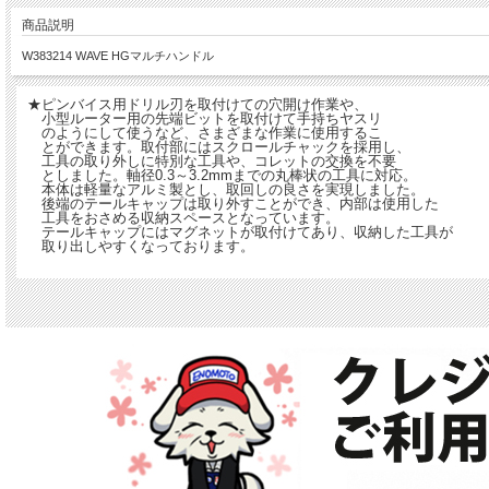
商品説明
W383214 WAVE HGマルチハンドル
★ピンバイス用ドリル刃を取付けての穴開け作業や、
小型ルーター用の先端ビットを取付けて手持ちヤスリ
のようにして使うなど、さまざまな作業に使用するこ
とができます。取付部にはスクロールチャックを採用し、
工具の取り外しに特別な工具や、コレットの交換を不要
としました。軸径0.3～3.2mmまでの丸棒状の工具に対応。
本体は軽量なアルミ製とし、取回しの良さを実現しました。
後端のテールキャップは取り外すことができ、内部は使用した
工具をおさめる収納スペースとなっています。
テールキャップにはマグネットが取付けてあり、収納した工具が
取り出しやすくなっております。