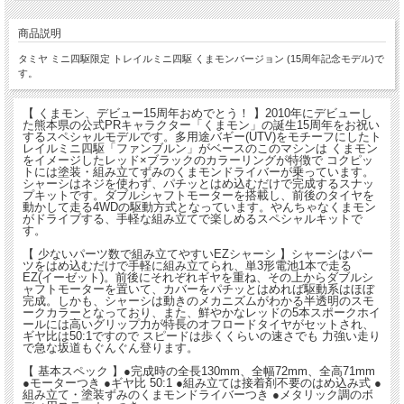
商品説明
タミヤ ミニ四駆限定 トレイルミニ四駆 くまモンバージョン (15周年記念モデル)で
す。
【 くまモン、デビュー15周年おめでとう！ 】2010年にデビューし
た熊本県の公式PRキャラクター「くまモン」の誕生15周年をお祝い
するスペシャルモデルです。多用途バギー(UTV)をモチーフにしたト
レイルミニ四駆「ファンブルン」がベースのこのマシンは くまモン
をイメージしたレッド×ブラックのカラーリングが特徴で コクピッ
トには塗装・組み立てずみのくまモンドライバーが乗っています。
シャーシはネジを使わず、パチッとはめ込むだけで完成するスナッ
プキットです。ダブルシャフトモーターを搭載し、前後のタイヤを
動かして走る4WDの駆動方式となっています。やんちゃなくまモン
がドライブする、手軽な組み立てで楽しめるスペシャルキットで
す。
【 少ないパーツ数で組み立てやすいEZシャーシ 】シャーシはパー
ツをはめ込むだけで手軽に組み立てられ、単3形電池1本で走る
EZ(イーゼット)。前後にそれぞれギヤを重ね、その上からダブルシ
ャフトモーターを置いて、カバーをパチッとはめれば駆動系はほぼ
完成。しかも、シャーシは動きのメカニズムがわかる半透明のスモ
ークカラーとなっており、また、鮮やかなレッドの5本スポークホイ
ールには高いグリップ力が特長のオフロードタイヤがセットされ、
ギヤ比は50:1ですので スピードは歩くくらいの速さでも 力強い走り
で急な坂道もぐんぐん登ります。
【 基本スペック 】●完成時の全長130mm、全幅72mm、全高71mm
●モーターつき ●ギヤ比 50:1 ●組み立ては接着剤不要のはめ込み式 ●
組み立て・塗装ずみのくまモンドライバーつき ●メタリック調のボ