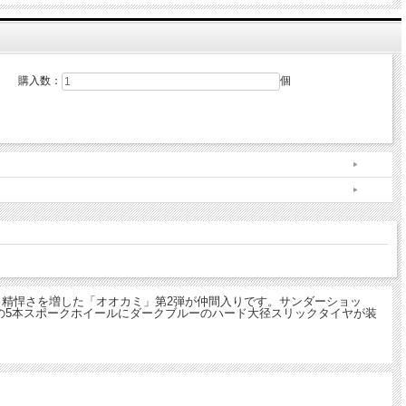
購入数：
個
 精悍さを増した「オオカミ」第2弾が仲間入りです。サンダーショッ
の5本スポークホイールにダークブルーのハード大径スリックタイヤが装