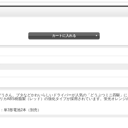
ぞうさん、ブタなどかわいらしいドライバーが人気の「どうぶつミニ四駆」に
リカABS樹脂製（レッド）の強化タイプが採用されています。蛍光オレンジ
電源：単3形電池2本（別売）