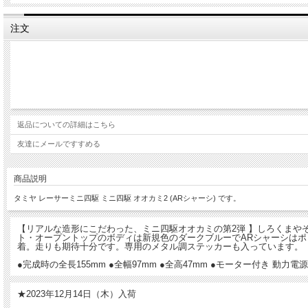
注文
返品についての詳細はこちら
友達にメールですすめる
商品説明
タミヤ レーサーミニ四駆 ミニ四駆 オオカミ2 (ARシャーシ) です。
【リアルな造形にこだわった、ミニ四駆オオカミの第2弾 】しろくまや
ト・オープントップのボディは新規色のダークブルーでARシャーシはポ
着。走りも期待十分です。専用のメタル調ステッカーも入っています。
●完成時の全長155mm ●全幅97mm ●全高47mm ●モーター付き 動力
★2023年12月14日（木）入荷