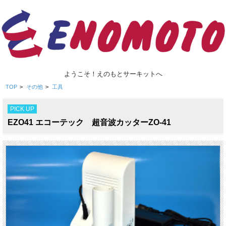
ようこそ！えのもとサーキットへ
TOP
>
その他
>
工具
PICK UP
EZO41 エコーテック 超音波カッターZO-41