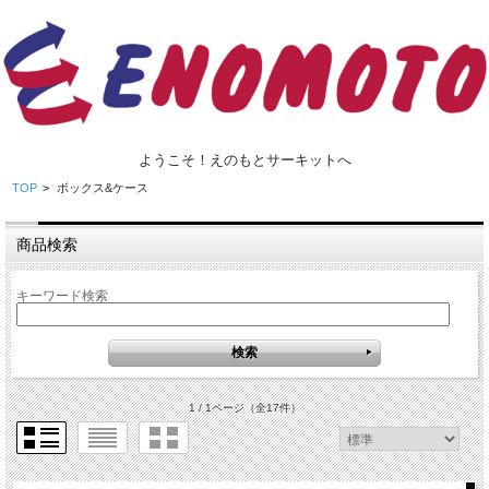
ようこそ！えのもとサーキットへ
TOP
>
ボックス&ケース
商品検索
キーワード検索
1 / 1ページ
（全17件）