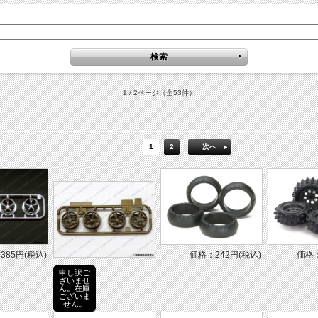
1 / 2ページ
（全53件）
1
2
次へ
385円(税込)
価格：242円(税込)
価格：
申し訳ご
ざいませ
ん。在庫
ございま
せん。