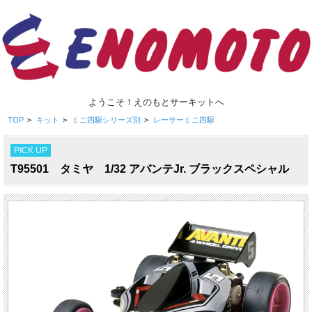
ようこそ！えのもとサーキットへ
TOP
>
キット
>
ミニ四駆シリーズ別
>
レーサーミニ四駆
PICK UP
T95501 タミヤ 1/32 アバンテJr. ブラックスペシャル