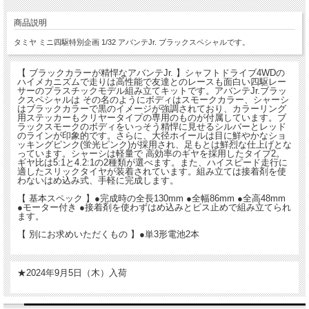
商品説明
タミヤ ミニ四駆特別企画 1/32 アバンテJr. ブラックスペシャルです。
【 ブラックカラーが精悍なアバンテJr. 】シャフトドライブ4WDの
ハイメカニズムで走りは高性能で友達とのレースも面白い四駆レー
サーのプラスチックモデル組み立てキットです。アバンテJr.ブラッ
クスペシャルは その名のようにボディはスモークカラー、シャーシ
はブラックカラーで黒のイメージが強調されており、カラーリング
用ステッカーもクリヤータイプの専用のものが付属しています。ブ
ラックスモークのボディをいっそう精悍に見せるシルバーとレッド
のラインが印象的です。さらに、大径ホイールは目に鮮やかなショ
ッキングピンク(蛍光ピンク)が採用され、足もとは鮮烈な仕上げとな
っています。シャーシは軽量で 高効率のギヤを採用したタイプ2。
ギヤ比は5:1と4.2:1の2種類が選べます。また、ハイスピード走行に
適したスリックタイヤが装着されています。組み立ては接着剤を使
わないはめ込み式、手軽に完成します。
【 基本スペック 】●完成時の全長130mm ●全幅86mm ●全高48mm
●モーター付き ●接着剤を使わずはめ込みとビス止めで組み立てられ
ます。
【 別にお求めいただくもの 】●単3形電池2本
★2024年9月5日（木）入荷