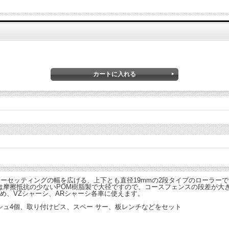
ラーセッティングの幅を広げる、上下とも直径19mmの2段タイプのローラー
摩擦抵抗の少ないPOM樹脂製で大径ですので、コースフェンスの段差が大き
め、VZシャーシ、ARシャーシ各車に使えます。
ッシュ4個、取り付けビス、スペー サー、板レンチなどをセット
）