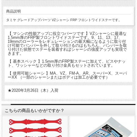
商品説明
タミヤ グレードアップパーツ VZシャーシ FRP フロントワイドステーです。
【 マシンの性能アップに役立つパーツです 】VZシャーシに最適な
1.5mm厚のFRP製フロントワイドステーです。9、11、13、17、
19mmのローラーをレギュレーションの最大幅になるように取り付
け可能でバンパーを外して取り付けるのはもちろん、バンパーを取
り付けた状態でステーを装着すればシャーシの強度アップも実現で
きます。
【 基本スペック 】1.5mm厚のFRP製ステーに加えて、ビスやナッ
ト、ワッシャーなどの取り付け金具もセットされています。
【 使用可能シャーシ 】MA、VZ、FM-A、AR、スーパーX、スーパ
ーXX （一部のシャーシまたはボディは加工が必要です）
★2020年3月26日（木）入荷
こちらの商品もいかがですか？