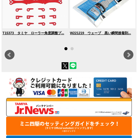
T15373 タミヤ ローラー角度調整プ...
W221219 ウェーブ 黒い瞬間接着剤...