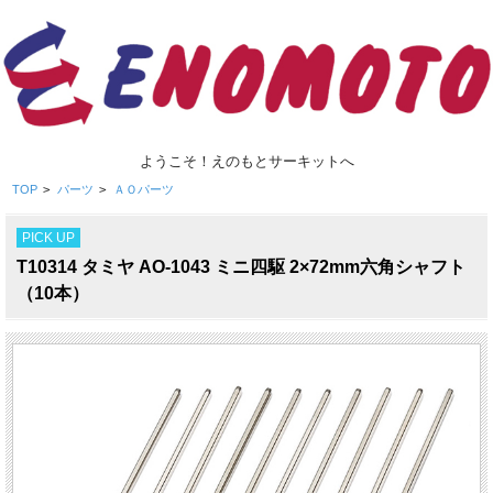
ようこそ！えのもとサーキットへ
TOP
>
パーツ
>
ＡＯパーツ
PICK UP
T10314 タミヤ AO-1043 ミニ四駆 2×72mm六角シャフト
（10本）