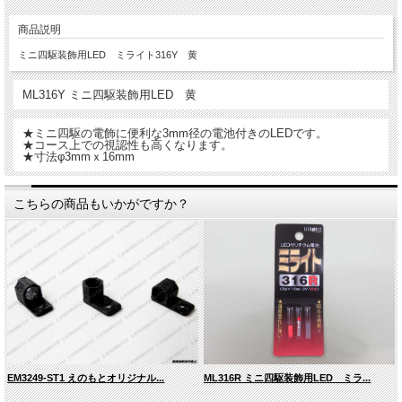
商品説明
ミニ四駆装飾用LED ミライト316Y 黄
ML316Y ミニ四駆装飾用LED 黄
★ミニ四駆の電飾に便利な3mm径の電池付きのLEDです。
★コース上での視認性も高くなります。
★寸法φ3mmｘ16mm
こちらの商品もいかがですか？
EM3249-ST1 えのもとオリジナル...
ML316R ミニ四駆装飾用LED ミラ...