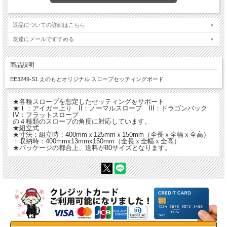
返品についての詳細はこちら
友達にメールですすめる
商品説明
EE3249-S1 えのもとオリジナル スロープセッティングボード
★各種スロープを想定したセッティングをサポート
★Ｉ：アイガー上り II：ノーマルスロープ III：ドラゴンバック
IV：フラットスロープ
の４種類のスロープの角度に対応しています。
★組立式
★寸法：組立時：400mmｘ125mmｘ150mm（全長ｘ全幅ｘ全高）
：収納時：400mmx13mmx150mm（全長ｘ全幅ｘ全高）
★パッケージの都合上、送料が80サイズとなります。