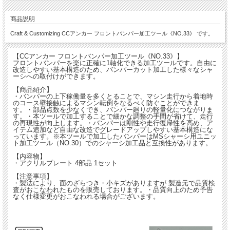
商品説明
Craft & Customizing CCアンカー フロントバンパー加工ツール《NO.33》 です。
【CCアンカー フロントバンパー加工ツール《NO.33》】
フロントバンパーを楽に正確に1軸化できる加工ツールです。自由に
改造しやすい基本構造のため、バンパーカット加工した様々なシャ
ーシへの取付けができます。
【商品紹介】
・バンパーの上下稼働量を多くとることで、マシン走行から着地時
のコース壁接触によるマシン転倒をなるべく防ぐことができま
す。・部品点数を少なくでき、バンパー廻りの軽量化につながりま
す。・本ツールで加工することで細かな調整の手間が省けて、走行
の再現性が向上します。・バンパーは剛性や走行復帰性を高め、ア
イテム追加など自由な改造でグレードアップしやすい基本構造にな
っています。※本ツールで加工したバンパーはMSシャーシ用ユニッ
ト加工ツール（NO.30）でのシャーシ加工品と互換性があります。
【内容物】
・アクリルプレート 4部品 1セット
【注意事項】
・製法により、面のざらつき・小キズがありますが 製造元で品質検
査がおこなわれたものを販売しております。・品質向上のため予告
なく仕様変更がおこなわれる場合がございます。