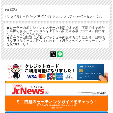
商品説明
バンダイ 爆シードパーツ SP-020 ポジショニング リアルローラーセット です。
★ローラーのポジションをステーの上部で３ヶ所、下部で４ヶ所か
ら選択できる。ポジションを上下左右変更する事でコースに合わせ
たセッティングが可能だ！
★ローラー回転部にメタルブッシュを内臓することにより、回転抵
抗を限りなくゼロに近づけられる！！君だけのベストセッティング
を見つけ出せ！！